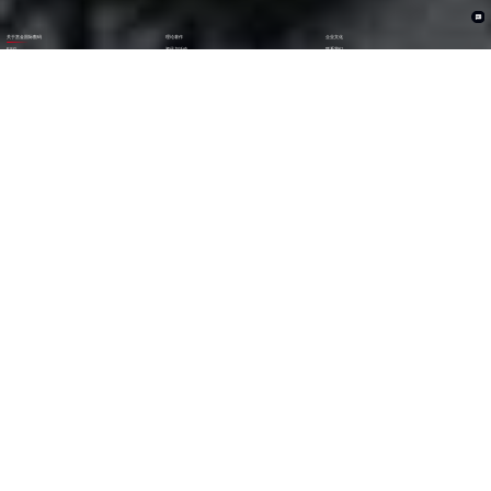
关于赏金国际数码
理论著作
企业文化
ESG
资讯与活动
联系我们
加入我们
1282
6000
+亿
+
全年营收 (2024)
员工数量
2600
30000
+
+
技术人员数量
渠道生态伙伴
300
123
+
第
位
技术生态伙伴
《财富》中国上市公司
500强(2023)
79
38
第
位
第
位
中国民营企业
《财富》最受赞赏
500强(2023)
中国公司
29
AA
第
位
级
福布斯中国
Wind ESG评级
数字经济100强